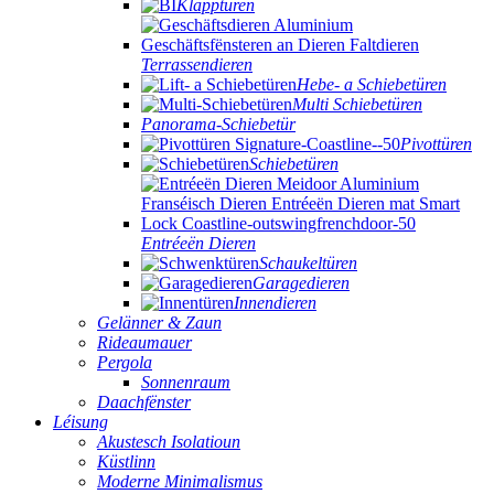
Klapptüren
Terrassendieren
Hebe- a Schiebetüren
Multi Schiebetüren
Panorama-Schiebetür
Pivottüren
Schiebetüren
Entréeën Dieren
Schaukeltüren
Garagedieren
Innendieren
Gelänner & Zaun
Rideaumauer
Pergola
Sonnenraum
Daachfënster
Léisung
Akustesch Isolatioun
Küstlinn
Moderne Minimalismus