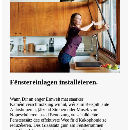
Fënstereinlagen installéieren.
Wann Dir an enger Ëmwelt mat staarker
Kaméidiverschmotzung wunnt, wéi zum Beispill laute
Autoshuperen, jäizend Sirenen oder Musek vun
Nopeschdieren, ass d'Benotzung vu schalldichte
Fënsterasätz dee effektivste Wee fir d'Kakophonie ze
reduzéieren. Dës Glasasätz ginn am Fënsterrahmen