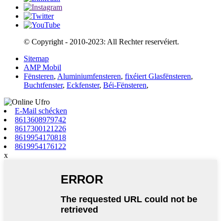
© Copyright - 2010-2023: All Rechter reservéiert.
Sitemap
AMP Mobil
Fënsteren
,
Aluminiumfensteren
,
fixéiert Glasfënsteren
,
Buchtfenster
,
Eckfenster
,
Béi-Fënsteren
,
E-Mail schécken
8613608979742
8617300121226
8619954170818
8619954176122
x