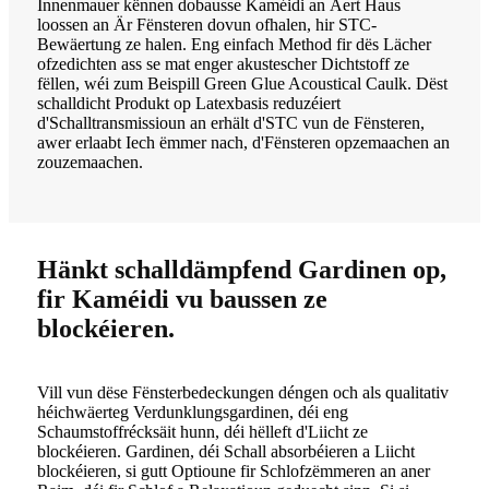
Innenmauer kënnen dobausse Kaméidi an Äert Haus
loossen an Är Fënsteren dovun ofhalen, hir STC-
Bewäertung ze halen. Eng einfach Method fir dës Lächer
ofzedichten ass se mat enger akustescher Dichtstoff ze
fëllen, wéi zum Beispill Green Glue Acoustical Caulk. Dëst
schalldicht Produkt op Latexbasis reduzéiert
d'Schalltransmissioun an erhält d'STC vun de Fënsteren,
awer erlaabt Iech ëmmer nach, d'Fënsteren opzemaachen an
zouzemaachen.
Hänkt schalldämpfend Gardinen op,
fir Kaméidi vu baussen ze
blockéieren.
Vill vun dëse Fënsterbedeckungen déngen och als qualitativ
héichwäerteg Verdunklungsgardinen, déi eng
Schaumstoffrécksäit hunn, déi hëlleft d'Liicht ze
blockéieren. Gardinen, déi Schall absorbéieren a Liicht
blockéieren, si gutt Optioune fir Schlofzëmmeren an aner