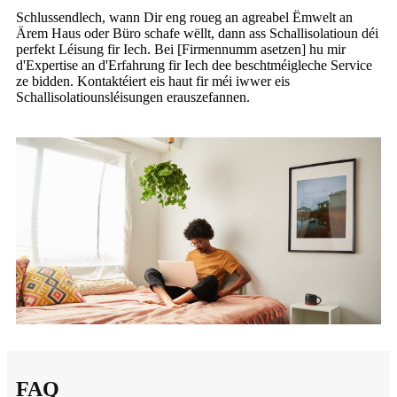
Schlussendlech, wann Dir eng roueg an agreabel Ëmwelt an
Ärem Haus oder Büro schafe wëllt, dann ass Schallisolatioun déi
perfekt Léisung fir Iech. Bei [Firmennumm asetzen] hu mir
d'Expertise an d'Erfahrung fir Iech dee beschtméigleche Service
ze bidden. Kontaktéiert eis haut fir méi iwwer eis
Schallisolatiounsléisungen erauszefannen.
FAQ