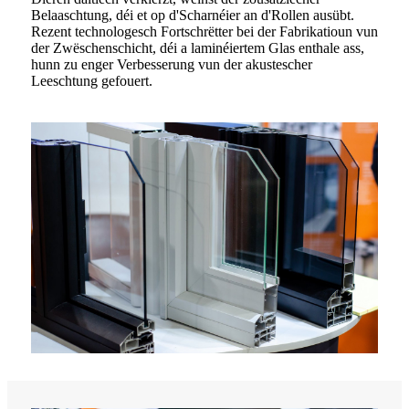
Belaaschtung, déi et op d'Scharnéier an d'Rollen ausübt.
Rezent technologesch Fortschrëtter bei der Fabrikatioun vun
der Zwëschenschicht, déi a laminéiertem Glas enthale ass,
hunn zu enger Verbesserung vun der akustescher
Leeschtung gefouert.