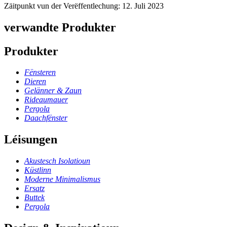
Zäitpunkt vun der Verëffentlechung: 12. Juli 2023
verwandte Produkter
Produkter
Fënsteren
Dieren
Gelänner & Zaun
Rideaumauer
Pergola
Daachfënster
Léisungen
Akustesch Isolatioun
Küstlinn
Moderne Minimalismus
Ersatz
Buttek
Pergola