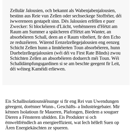
Zellulär Jalousien, och bekannt als Wabenjabenjalousien,
bestinn aus Reie vun Zellen oder sechseckege Stoffréier, déi
iwwereneen gestapelt sinn. Dës Jalousien erfëllen e puer
Zwecker: Si blockéieren d'Liicht, verhënneren d'Hëtzt am
Raum am Summer a späicheren d'Hëtzt am Wanter, an
absorbéieren Schall, deen an e Raum vibréiert, fir den Echo
ze reduzéieren. Wärend Eenzelzellegejalousien eng eenzeg
Schicht Zellen hunn a limitéierten Toun absorbéieren, hunn
Duebelzellegejalousien (wéi déi vu First Rate Blinds) zwou
Schichten Zellen an absorbéieren doduerch méi Toun. Wéi
Schalldämpfungsgardinen si se am beschte geegent fir Leit,
déi wéineg Kaméidi erliewen.
Eis Schallisolatiounsléisunge si fir eng Rei vun Uwendungen
gëeegent, dorënner Wunn-, Geschäfts- a Industriegebaier. Mir
kënnen Isolatioun fir Maueren, Plafongen, Biedem a souguer
Dieren a Fënsteren ubidden. Eis Produkter si och
ëmweltfrëndlech an energieeffizient, wat Iech hëlleft Suen op
Ären Energiekäschten ze spueren.