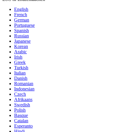
English
French
German
Portuguese
Spanish
Russian
Japanese
Korean
Arabic
Irish
Greek
Turkish
Italian
Danish
Romanian
Indonesian
Czech
Afrikaans
Swedish
Polish
Basque
Catalan
Esperanto
Hindi