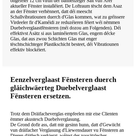
ongeféier 12 cm virun der bannenzeger Säit vun Ärer
aktueller Fënster installéiert. De Loftraum tëscht dem Asaz
an der Fënster verhënnert, datt déi meescht
Schallvibratiounen duerch d'Glas kommen, wat zu gréissere
Virdeeler fir d'Kaméidi ze reduzéieren féiert wéi nëmmen
Duebelverglaastfënsteren (méi dozou am Folgenden). Déi
effektivst Asätz si aus laminéiertem Glas, engem décke
Glas, dat aus zwou Schichten Glas mat enger
tëschtschichteger Plastikschicht besteet, déi Vibratiounen
effektiv blockéiert.
Eenzelverglaast Fënsteren duerch
gläichwäerteg Duebelverglaast
Fënsteren ersetzen.
Trotz dem Dräifacheverglas empfeelen mir eise Clienten
ëmmer akustesch Duebelverglasung.
De Grond dofir ass, datt mir gesinn hunn, datt d'Gewiicht
vun dräifacher Verglasung d'Liewensdauer vu Fënsteren an
Dieren däitlech verkierzt, wéinst der zousätzlecher