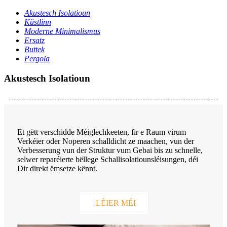
Akustesch Isolatioun
Küstlinn
Moderne Minimalismus
Ersatz
Buttek
Pergola
Akustesch Isolatioun
Et gëtt verschidde Méiglechkeeten, fir e Raum virum
Verkéier oder Noperen schalldicht ze maachen, vun der
Verbesserung vun der Struktur vum Gebai bis zu schnelle,
selwer reparéierte bëllege Schallisolatiounsléisungen, déi
Dir direkt ëmsetze kënnt.
LÉIER MÉI