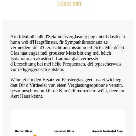
LÉIER MÉI
Am Idealfall sollt d'Sekundärverglasung eng aner Glasdéckt
hunn wéi d'Haaptfënster, fir Sympathikresonanz ze
vermeiden, déi d'Geräischtransmissioun erhéicht. Méi déckt
Glas mat enger méi grousser Mass bitt eng méi héich
Isolatioun an akustesch Laminatglas verbessert
d'Leeschtung bei méi héije Frequenzen, déi typescherweis
vum Fligergeräisch entstinn.
Wann et ëm den Ersatz vu Fënsterglas geet, ass et wichteg,
datt Dir d'Virdeeler vun eisen Verglasungsoptioune verstitt,
besonnesch wann Dir de Kaméidi reduzéiere wëllt, deen an
Äert Haus kënnt.