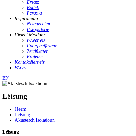
Ersatz
Buttek
Pergola
Inspiratioun
Neiegkeeten
Fotogalerie
Firwat Meidoor
Iwwer eis
Energieeffizienz
Zertifikater
Projeten
Kontaktéiert eis
FAQs
EN
Léisung
Heem
Léisung
Akustesch Isolatioun
Léisung