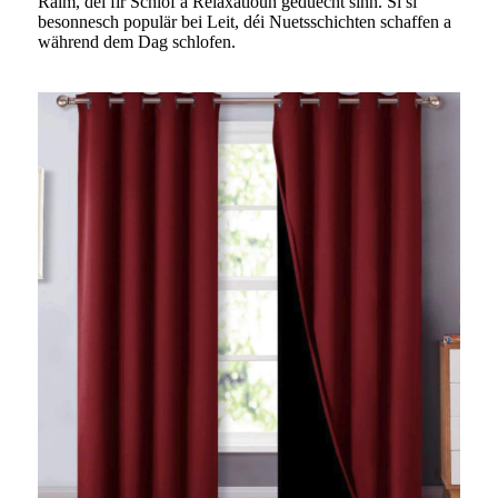
Raim, déi fir Schlof a Relaxatioun geduecht sinn. Si si
besonnesch populär bei Leit, déi Nuetsschichten schaffen a
während dem Dag schlofen.