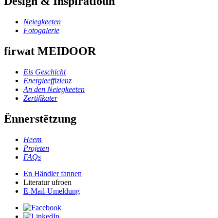
Design & Inspiratioun
Neiegkeeten
Fotogalerie
firwat MEIDOOR
Eis Geschicht
Energieeffizienz
An den Neiegkeeten
Zertifikater
Ënnerstëtzung
Heem
Projeten
FAQs
En Händler fannen
Literatur ufroen
E-Mail-Umeldung