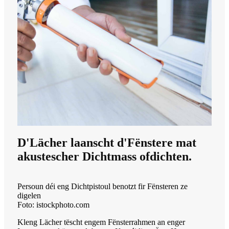
D'Lächer laanscht d'Fënstere mat
akustescher Dichtmass ofdichten.
Persoun déi eng Dichtpistoul benotzt fir Fënsteren ze
digelen
Foto: istockphoto.com
Kleng Lächer tëscht engem Fënsterrahmen an enger