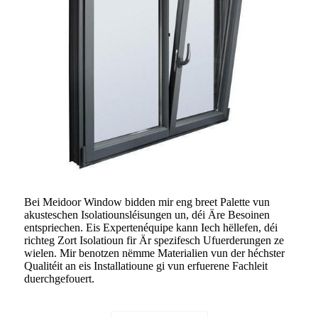
Bei Meidoor Window bidden mir eng breet Palette vun
akusteschen Isolatiounsléisungen un, déi Äre Besoinen
entspriechen. Eis Expertenéquipe kann Iech hëllefen, déi
richteg Zort Isolatioun fir Är spezifesch Ufuerderungen ze
wielen. Mir benotzen nëmme Materialien vun der héchster
Qualitéit an eis Installatioune gi vun erfuerene Fachleit
duerchgefouert.