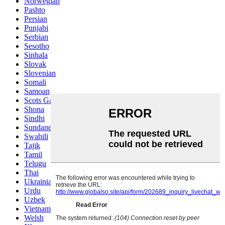
Norwegian
Pashto
Persian
Punjabi
Serbian
Sesotho
Sinhala
Slovak
Slovenian
Somali
Samoan
Scots Gaelic
Shona
Sindhi
Sundanese
Swahili
Tajik
Tamil
Telugu
Thai
Ukrainian
Urdu
Uzbek
Vietnamese
Welsh