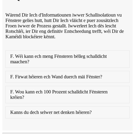
Wärend Dir Iech d'Informatiounen iwwer Schallisolatioun vu
Fënstere gelies hutt, hutt Dir Iech vläicht e puer zousätzlech
Froen iwwer de Prozess gestallt. Iwwerleet Iech dës lescht
Rotschléi, ier Dir eng definitiv Entscheedung trefft, wéi Dir de
Kaméidi blockéiere kënnt.
F. Wéi kann ech meng Fënsteren bëlleg schalldicht
maachen?
F. Firwat héieren ech Wand duerch mäi Fënster?
F. Wou kann ech 100 Prozent schalldicht Fënsteren
kréien?
Kanns du dech selwer net denken héieren?