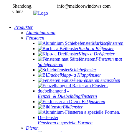
Shandong,
info@meidoorwindows.com
China
Produkter
Aluminiumzaun
Fënsteren
Markisefënsteren
Bucht- a Béifenster
Kipp- a Dréifenster
Fënsteren mat
Säitefënsteren
Schiebefenster
Duebelklapp- a Klappfenster
Fënsteren erauszéien
Eenzel- & Duebelhängfënsteren
Eckfënsteren
Bildfenster
Fënsteren a spezielle Formen
Dieren